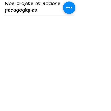
Nos projets et actions
pédagogiques
"Nos projets & actions pédagogiques",
explorez les initiatives qui nourrissent la
créativité et l’engagement de tous : lecture,