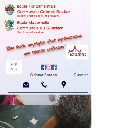
Ecole Fondamentale
Communale Odénat Bouton
Sections maternelles et prima
ires
Ecole Maternelle
Communale du Quartier
"Une école, un projet, deux implantations,
Sections maternelles
une réussite collective"
ME
NU
Odénat Bouton
Quartier