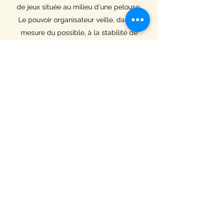
de jeux située au milieu d'une pelouse.
Le pouvoir organisateur veille, dans la
mesure du possible, à la stabilité de
l'équipe éducative.
Des cours de néerlandais, à raison de
deux périodes par semaine, sont
dispensés autant en 5e qu'en 6e année.
Ce choix a été décidé en fonction de
l'organisation des années précédentes,
afin de veiller à la continuité des
apprentissages.
C’est également dans ce bâtiment que
vous trouverez le bureau de la
direction.