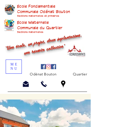
Ecole Fondamentale
Communale Odénat Bouton
Sections maternelles et prima
ires
Ecole Maternelle
Communale du Quartier
"Une école, un projet, deux implantations,
Sections maternelles
une réussite collective"
ME
NU
Odénat Bouton
Quartier