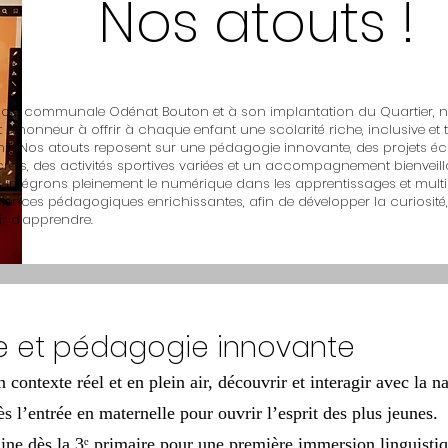
Nos atouts !
école communale Odénat Bouton et à son implantation du Quartier, 
 d’honneur à offrir à chaque enfant une scolarité riche, inclusive et 
enir. Nos atouts reposent sur une pédagogie innovante, des projets é
rets, des activités sportives variées et un accompagnement bienveill
 intégrons pleinement le numérique dans les apprentissages et multip
riences pédagogiques enrichissantes, afin de développer la curiosité, 
ir d’apprendre.
e et pédagogie innovante
contexte réel et en plein air, découvrir et interagir avec la na
ès l’entrée en maternelle pour ouvrir l’esprit des plus jeunes.
ine dès la 3ᵉ primaire pour une première immersion linguistiq