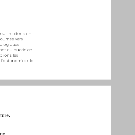
nous mettons un
tournée vers
cologiques
ant au quotidien.
lions les
l’autonomie et le
ture.
ue.