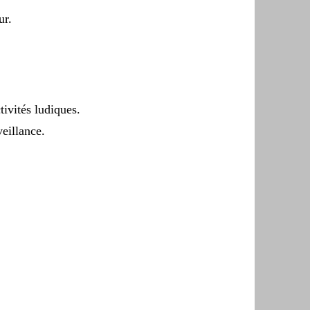
ur.
ivités ludiques.
eillance.