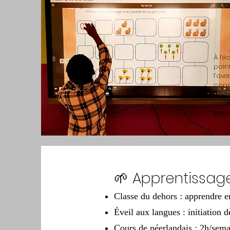
À l’
point
l’av
conc
Nous
expé
plais
🌱 Apprentissag
Classe du dehors : apprendre en 
Éveil aux langues : initiation d
Cours de néerlandais : 2h/sema