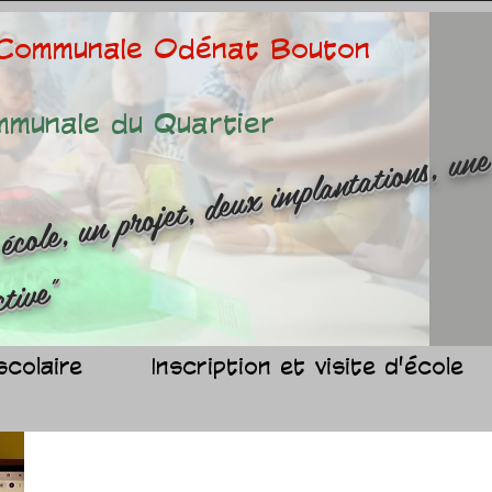
 Communale Odénat Bouton
mmunale du Quartier
ne é
ole
n 
ojet
d
x 
mp
n
at
ns
n
r
ussit
ollec
v
"
scolaire
Inscription et visite d'école