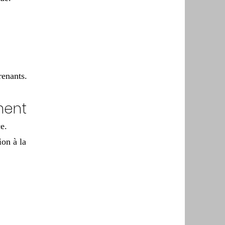
renants.
ment
e.
ion à la