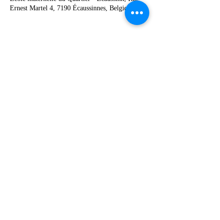
Ernest Martel 4, 7190 Écaussinnes, Belgique
Deel dit evenement
067 49 12 90
©2019 by Ecole Communale Odénat Bouton.
Proudly created with Wix.com