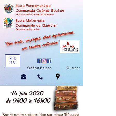
Ecole Fondamentale
Communale Odénat Bouton
Sections maternelles et prima
ires
Ecole Maternelle
Communale du Quartier
"Une école, un projet, deux implantations,
Sections maternelles
une réussite collective"
ME
NU
Odénat Bouton
Quartier