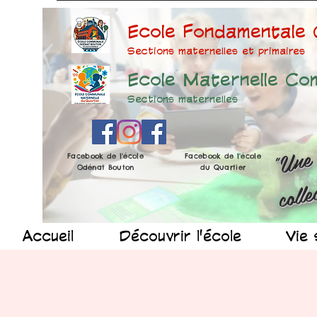
Ecole Fondamentale
Sections maternelles et prima
ires
Ecole Maternelle Co
Sections maternelles
Facebook de l'école
Facebook de l'école
Odénat Bouton
du Quartier
Accueil
Découvrir l'école
Vie 