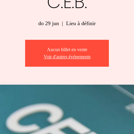
C.E.B.
do 29 jun
  |  
Lieu à définir
Aucun billet en vente
Voir d'autres événements