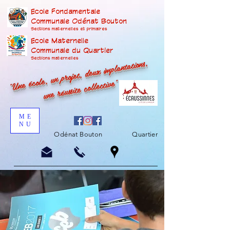
Ecole Fondamentale
Communale Odénat Bouton
Sections maternelles et prima
ires
Ecole Maternelle
Communale du Quartier
"Une école, un projet, deux implantations,
Sections maternelles
une réussite collective"
ME
NU
Odénat Bouton
Quartier