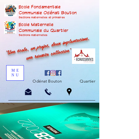
Ecole Fondamentale
Communale Odénat Bouton
Sections maternelles et prima
ires
Ecole Maternelle
Communale du Quartier
"Une école, un projet, deux implantations,
Sections maternelles
une réussite collective"
ME
NU
Odénat Bouton
Quartier