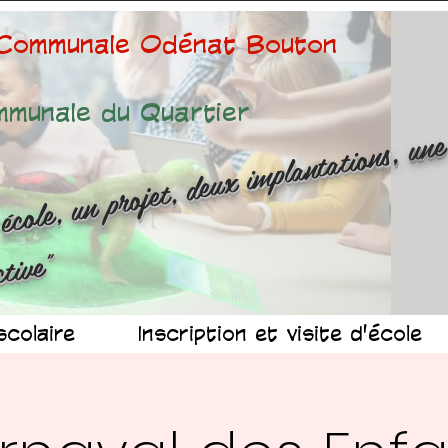
 Communale Odénat Bouton
mmunale du Quartier
ne é
ole
n 
ojet
d
x 
mp
n
at
ns
n
r
ussit
ollec
v
"
scolaire
Inscription et visite d'école