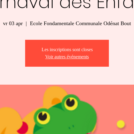
rnaval des Enfa
vr 03 apr
  |  
Ecole Fondamentale Communale Odénat Bout
Les inscriptions sont closes
Voir autres événements