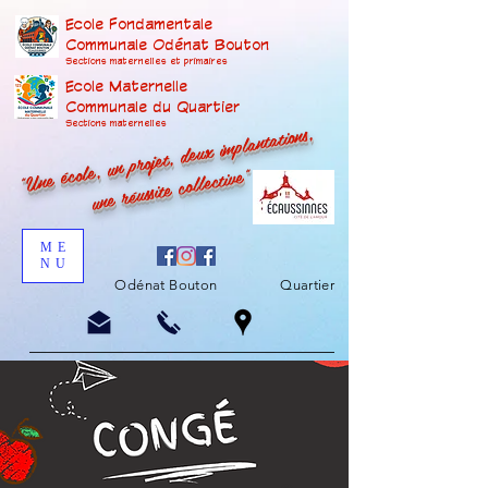
Ecole Fondamentale
Communale Odénat Bouton
Sections maternelles et prima
ires
Ecole Maternelle
Communale du Quartier
"Une école, un projet, deux implantations,
Sections maternelles
une réussite collective"
ME
NU
Odénat Bouton
Quartier