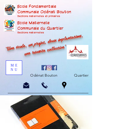
Ecole Fondamentale
Communale Odénat Bouton
Sections maternelles et prima
ires
Ecole Maternelle
Communale du Quartier
"Une école, un projet, deux implantations,
Sections maternelles
une réussite collective"
ME
NU
Odénat Bouton
Quartier