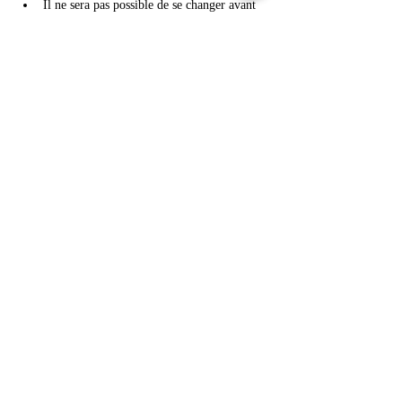
Il ne sera pas possible de se changer avant 
de partir au cross.
La tenue doit être 
adaptée à la météo du 
jour
 (par exemple : t-shirt léger si temps 
doux, sweat ou veste si temps plus frais).
Meer weergeven
Deel dit evenement