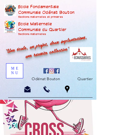
Ecole Fondamentale
Communale Odénat Bouton
Sections maternelles et prima
ires
Ecole Maternelle
Communale du Quartier
"Une école, un projet, deux implantations,
Sections maternelles
une réussite collective"
ME
NU
Odénat Bouton
Quartier