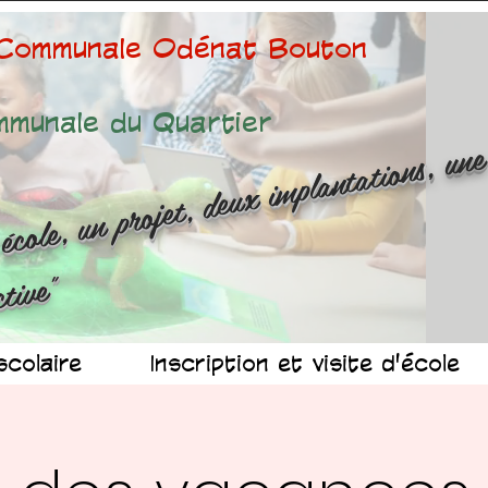
 Communale Odénat Bouton
mmunale du Quartier
ne é
ole
n 
ojet
d
x 
mp
n
at
ns
n
r
ussit
ollec
v
"
scolaire
Inscription et visite d'école