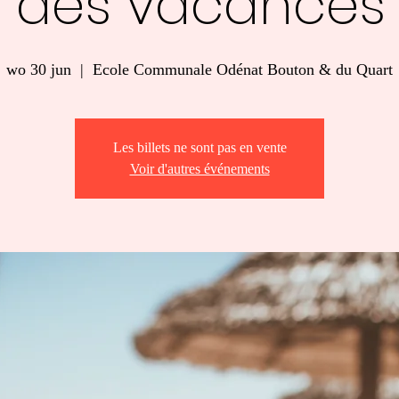
 des vacances d
wo 30 jun
  |  
Ecole Communale Odénat Bouton & du Quart
Les billets ne sont pas en vente
Voir d'autres événements