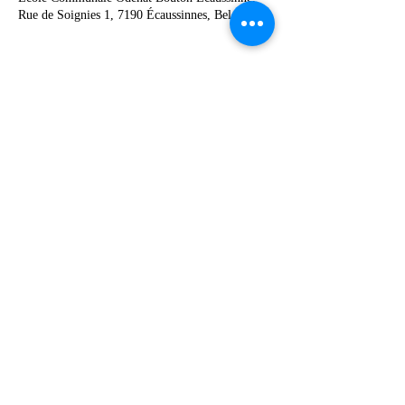
Rue de Soignies 1, 7190 Écaussinnes, Belgique
Deel dit evenement
067 49 12 90
©2019 by Ecole Communale Odénat Bouton.
Proudly created with Wix.com