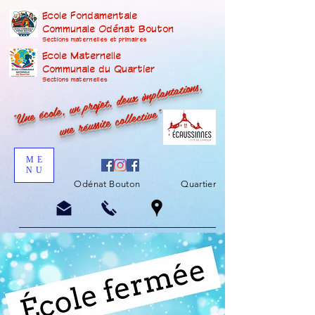
Ecole Fondamentale
Communale Odénat Bouton
Sections maternelles et prima
ires
Ecole Maternelle
Communale du Quartier
"Une école, un projet, deux implantations,
Sections maternelles
une réussite collective"
ME
NU
Odénat Bouton
Quartier