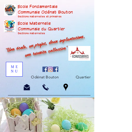
Ecole Fondamentale
Communale Odénat Bouton
Sections maternelles et prima
ires
Ecole Maternelle
Communale du Quartier
"Une école, un projet, deux implantations,
Sections maternelles
une réussite collective"
ME
NU
Odénat Bouton
Quartier