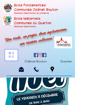
Ecole Fondamentale
Communale Odénat Bouton
Sections maternelles et prima
ires
Ecole Maternelle
Communale du Quartier
"Une école, un projet, deux implantations,
Sections maternelles
une réussite collective"
ME
NU
Odénat Bouton
Quartier