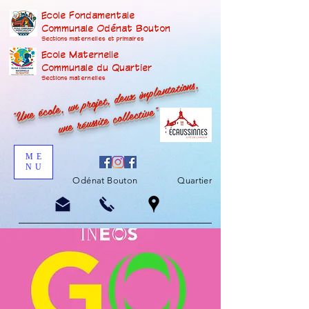
Ecole Fondamentale
Communale Odénat Bouton
Sections maternelles et prima
ires
Ecole Maternelle
Communale du Quartier
"Une école, un projet, deux implantations,
Sections maternelles
une réussite collective"
ME
NU
Odénat Bouton
Quartier