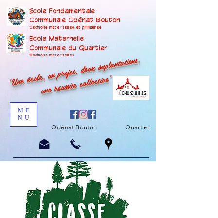
Ecole Fondamentale
Communale Odénat Bouton
Sections maternelles et prima
ires
Ecole Maternelle
Communale du Quartier
"Une école, un projet, deux implantations,
Sections maternelles
une réussite collective"
ME
NU
Odénat Bouton
Quartier