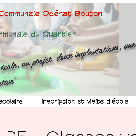
 Communale Odénat Bouton
mmunale du Quartier
ne é
ole
n 
ojet
d
x 
mp
n
at
ns
n
r
ussit
ollec
v
"
scolaire
Inscription et visite d'école