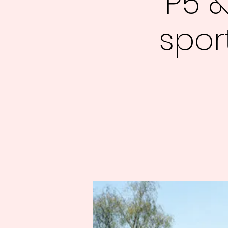
P5 &
spor