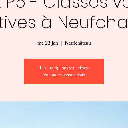
 P5 - Classes v
tives à Neufch
ma 23 jan
  |  
Neufchâteau
Les inscriptions sont closes
Voir autres événements