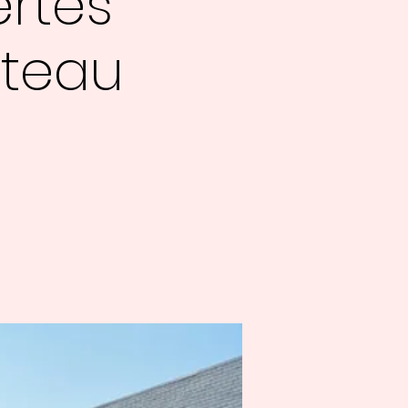
ertes
ateau