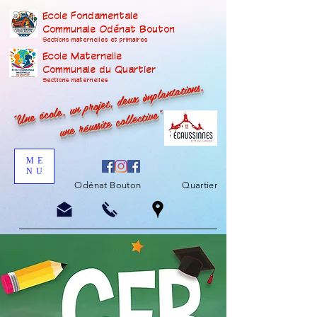
Ecole Fondamentale
Communale Odénat Bouton
Sections maternelles et prima
ires
Ecole Maternelle
Communale du Quartier
"Une école, un projet, deux implantations,
Sections maternelles
une réussite collective"
ME
NU
Odénat Bouton
Quartier