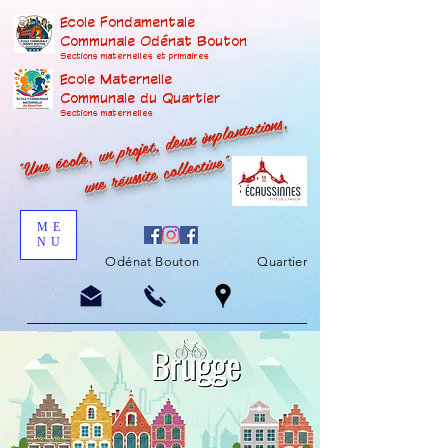
Ecole Fondamentale
Communale Odénat Bouton
Sections maternelles et prima
ires
Ecole Maternelle
Communale du Quartier
"Une école, un projet, deux implantations,
Sections maternelles
une réussite collective"
ME
NU
Odénat Bouton
Quartier