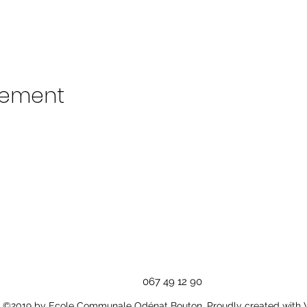
nement
067 49 12 90
©2019 by Ecole Communale Odénat Bouton. Proudly created with