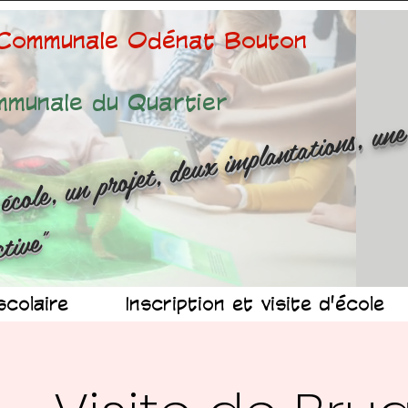
 Communale Odénat Bouton
mmunale du Quartier
ne é
ole
n 
ojet
d
x 
mp
n
at
ns
n
r
ussit
ollec
v
"
scolaire
Inscription et visite d'école