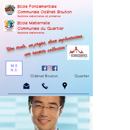
Ecole Fondamentale
Communale Odénat Bouton
Sections maternelles et prima
ires
Ecole Maternelle
Communale du Quartier
"Une école, un projet, deux implantations,
Sections maternelles
une réussite collective"
ME
NU
Odénat Bouton
Quartier