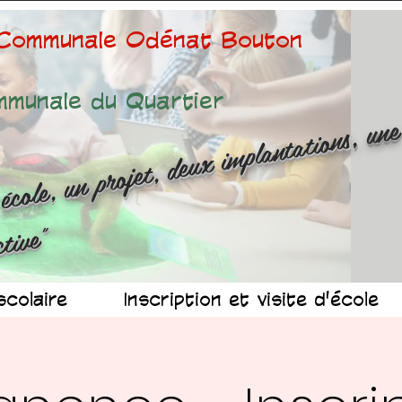
 Communale Odénat Bouton
mmunale du Quartier
ne é
ole
n 
ojet
d
x 
mp
n
at
ns
n
r
ussit
ollec
v
"
scolaire
Inscription et visite d'école