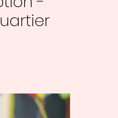
tion -
uartier