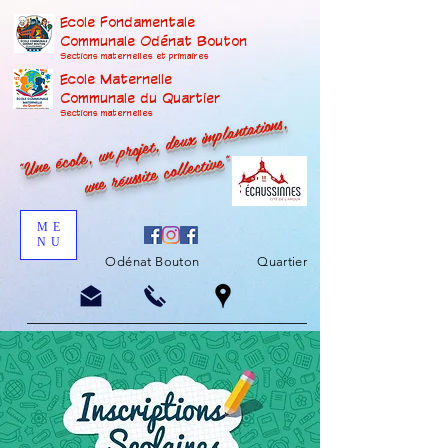
Ecole Fondamentale
Communale Odénat Bouton
Sections maternelles et prima
ires
Ecole Maternelle
Communale du Quartier
"Une école, un projet, deux implantations,
Sections maternelles
une réussite collective"
ME
NU
Odénat Bouton
Quartier