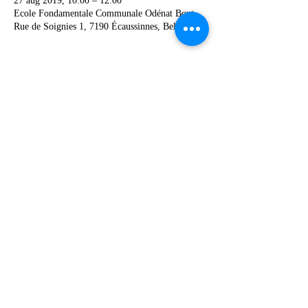
27 aug 2019, 10:00 – 12:00
Ecole Fondamentale Communale Odénat Bout,
Rue de Soignies 1, 7190 Écaussinnes, Belgique
Deel dit evenement
067 49 12 90
©2019 by Ecole Communale Odénat Bouton.