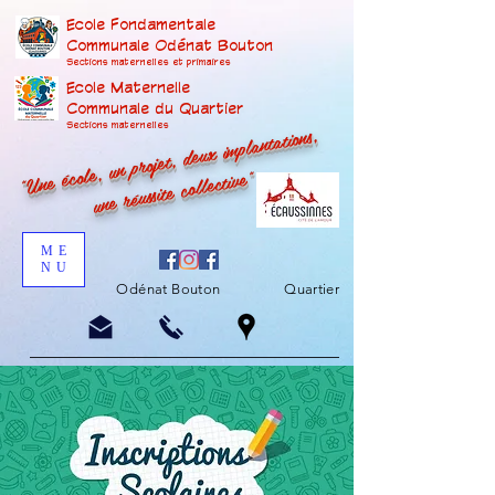
Ecole Fondamentale
Communale Odénat Bouton
Sections maternelles et prima
ires
Ecole Maternelle
Communale du Quartier
"Une école, un projet, deux implantations,
Sections maternelles
une réussite collective"
ME
NU
Odénat Bouton
Quartier