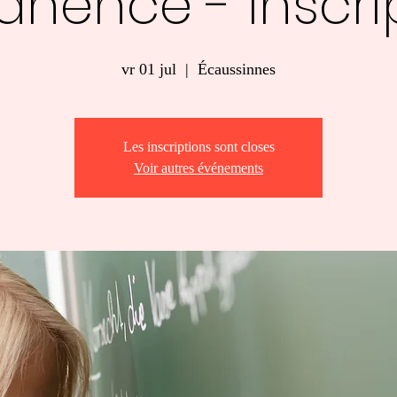
nence - Inscri
vr 01 jul
  |  
Écaussinnes
Les inscriptions sont closes
Voir autres événements