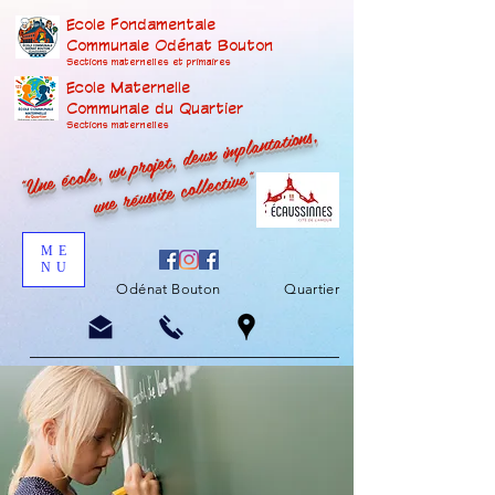
Ecole Fondamentale
Communale Odénat Bouton
Sections maternelles et prima
ires
Ecole Maternelle
Communale du Quartier
"Une école, un projet, deux implantations,
Sections maternelles
une réussite collective"
ME
NU
Odénat Bouton
Quartier