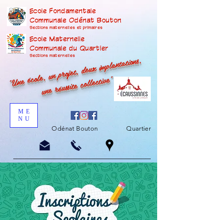
Ecole Fondamentale
Communale Odénat Bouton
Sections maternelles et prima
ires
Ecole Maternelle
Communale du Quartier
"Une école, un projet, deux implantations,
Sections maternelles
une réussite collective"
ME
NU
Odénat Bouton
Quartier