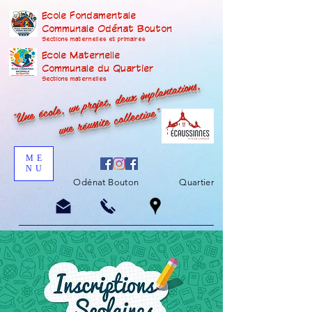
Ecole Fondamentale
Communale Odénat Bouton
Sections maternelles et prima
ires
Ecole Maternelle
Communale du Quartier
"Une école, un projet, deux implantations,
Sections maternelles
une réussite collective"
ME
NU
Odénat Bouton
Quartier