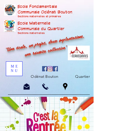
Ecole Fondamentale
Communale Odénat Bouton
Sections maternelles et prima
ires
Ecole Maternelle
Communale du Quartier
"Une école, un projet, deux implantations,
Sections maternelles
une réussite collective"
ME
NU
Odénat Bouton
Quartier