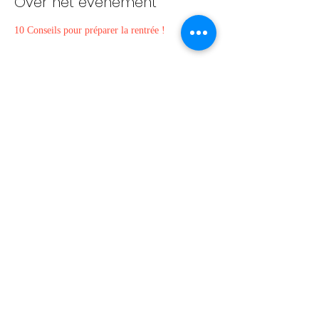
Over het evenement
10 Conseils pour préparer la rentrée !
Deel dit evenement
067 49 12 90
©2019 by Ecole Communale Odénat Bouton.