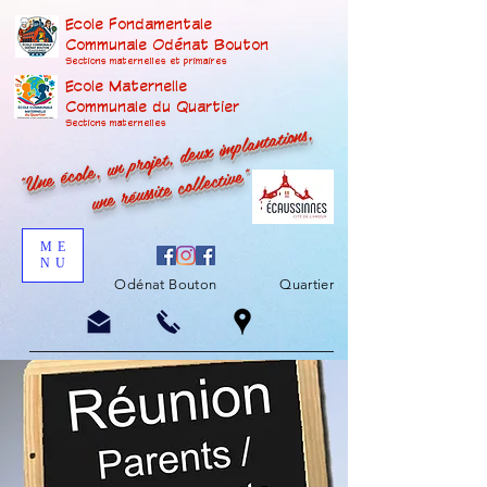
Ecole Fondamentale
Communale Odénat Bouton
Sections maternelles et prima
ires
Ecole Maternelle
Communale du Quartier
"Une école, un projet, deux implantations,
Sections maternelles
une réussite collective"
ME
NU
Odénat Bouton
Quartier