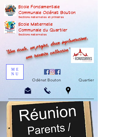
Ecole Fondamentale
Communale Odénat Bouton
Sections maternelles et prima
ires
Ecole Maternelle
Communale du Quartier
"Une école, un projet, deux implantations,
Sections maternelles
une réussite collective"
ME
NU
Odénat Bouton
Quartier