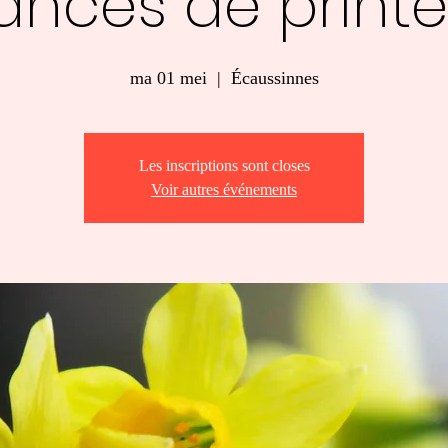
ances de print
ma 01 mei
  |  
Écaussinnes
Les inscriptions sont closes
Voir autres événements