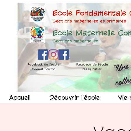
Ecole Fondamentale
Sections maternelles et prima
ires
Ecole Maternelle Co
Sections maternelles
Facebook de l'école
Facebook de l'école
Odénat Bouton
du Quartier
Accueil
Découvrir l'école
Vie 