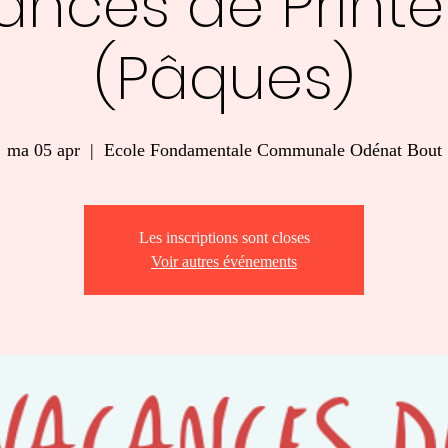
ances de Print
(Pâques)
ma 05 apr
  |  
Ecole Fondamentale Communale Odénat Bout
Les inscriptions sont closes
Voir autres événements