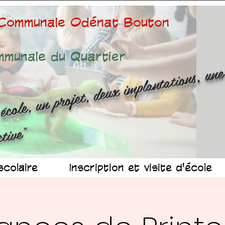
 Communale Odénat Bouton
mmunale du Quartier
ne é
ole
n 
ojet
d
x 
mp
n
at
ns
n
r
ussit
ollec
v
"
scolaire
Inscription et visite d'école