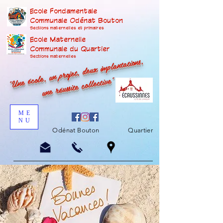
Ecole Fondamentale
Communale Odénat Bouton
Sections maternelles et prima
ires
Ecole Maternelle
Communale du Quartier
"Une école, un projet, deux implantations,
Sections maternelles
une réussite collective"
ME
NU
Odénat Bouton
Quartier