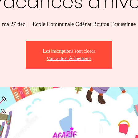
Vacances d'hive
ma 27 dec
  |  
Ecole Communale Odénat Bouton Ecaussinne
Les inscriptions sont closes
Voir autres événements