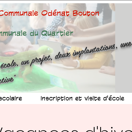
 Communale Odénat Bouton
mmunale du Quartier
ne é
ole
n 
ojet
d
x 
mp
n
at
ns
n
r
ussit
ollec
v
"
scolaire
Inscription et visite d'école