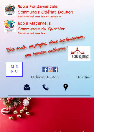
Ecole Fondamentale
Communale Odénat Bouton
Sections maternelles et prima
ires
Ecole Maternelle
Communale du Quartier
"Une école, un projet, deux implantations,
Sections maternelles
une réussite collective"
ME
NU
Odénat Bouton
Quartier