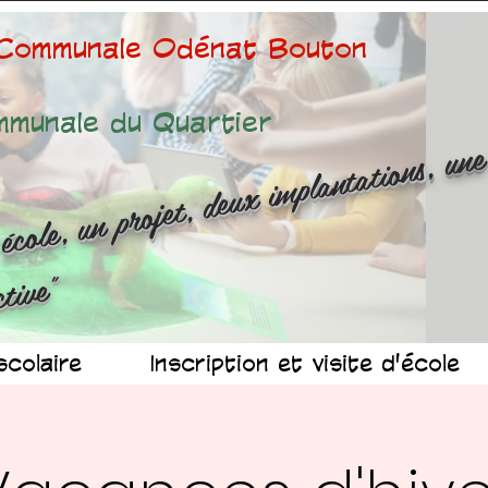
 Communale Odénat Bouton
mmunale du Quartier
ne é
ole
n 
ojet
d
x 
mp
n
at
ns
n
r
ussit
ollec
v
"
scolaire
Inscription et visite d'école