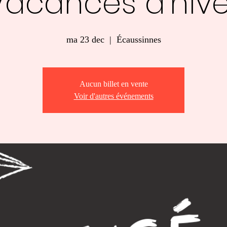
Vacances d'hive
ma 23 dec
  |  
Écaussinnes
Aucun billet en vente
Voir d'autres événements