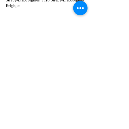
Strépy-Bracquegnies, 7110 Strépy-Bracquegnies,
Belgique
Deel dit evenement
067 49 12 90
©2019 by Ecole Communale Odénat Bouton.
Proudly created with Wix.com