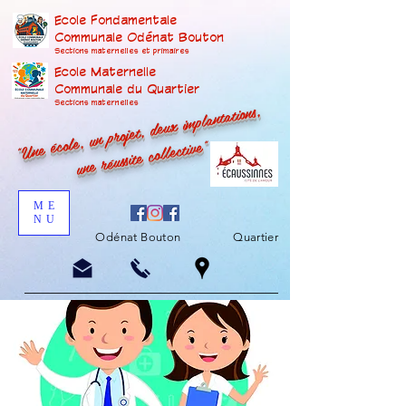
Ecole Fondamentale
Communale Odénat Bouton
Sections maternelles et prima
ires
Ecole Maternelle
Communale du Quartier
"Une école, un projet, deux implantations,
Sections maternelles
une réussite collective"
ME
NU
Odénat Bouton
Quartier